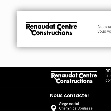
Nous so
vous vo
RE
cha
co
Nous contacter
Siège social
Chemin de Soulasse